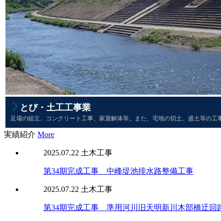
とび・土工工事業
足場の組立、コンクリート工事、家屋解体等。また、宅地の切土、盛土等の工
実績紹介
More
2025.07.22
土木工事
第34期完成工事 中峰堤池排水路整備工事
2025.07.22
土木工事
第34期完成工事 準用河川旧天明新川木部橋迂回