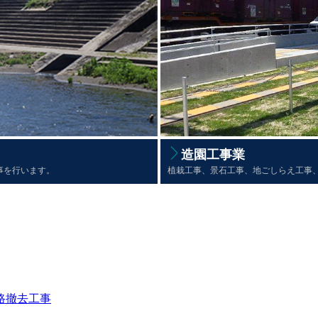
造園工事業
事を行います。
植栽工事、景石工事、地ごしらえ工事、
路撤去工事